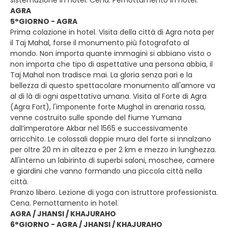
sistemazione in hotel. Cena. Pernottamento in hotel.
AGRA
5°GIORNO - AGRA
Prima colazione in hotel. Visita della città di Agra nota per
il Taj Mahal, forse il monumento più fotografato al
mondo. Non importa quante immagini si abbiano visto o
non importa che tipo di aspettative una persona abbia, il
Taj Mahal non tradisce mai. La gloria senza pari e la
bellezza di questo spettacolare monumento all'amore va
al di là di ogni aspettativa umana. Visita al Forte di Agra
(Agra Fort), l'imponente forte Mughal in arenaria rossa,
venne costruito sulle sponde del fiume Yumana
dall’imperatore Akbar nel 1565 e successivamente
arricchito. Le colossali doppie mura del forte si innalzano
per oltre 20 m in altezza e per 2 km e mezzo in lunghezza.
All'interno un labirinto di superbi saloni, moschee, camere
e giardini che vanno formando una piccola città nella
città.
Pranzo libero. Lezione di yoga con istruttore professionista.
Cena. Pernottamento in hotel.
AGRA / JHANSI / KHAJURAHO
6°GIORNO - AGRA / JHANSI / KHAJURAHO