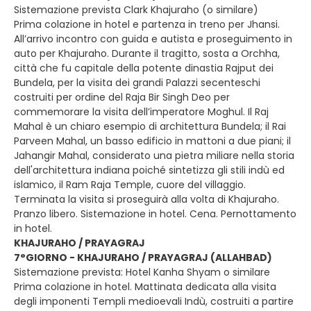
Sistemazione prevista Clark Khajuraho (o similare)
Prima colazione in hotel e partenza in treno per Jhansi.
All’arrivo incontro con guida e autista e proseguimento in
auto per Khajuraho. Durante il tragitto, sosta a Orchha,
città che fu capitale della potente dinastia Rajput dei
Bundela, per la visita dei grandi Palazzi secenteschi
costruiti per ordine del Raja Bir Singh Deo per
commemorare la visita dell’imperatore Moghul. Il Raj
Mahal è un chiaro esempio di architettura Bundela; il Rai
Parveen Mahal, un basso edificio in mattoni a due piani; il
Jahangir Mahal, considerato una pietra miliare nella storia
dell'architettura indiana poiché sintetizza gli stili indù ed
islamico, il Ram Raja Temple, cuore del villaggio.
Terminata la visita si proseguirà alla volta di Khajuraho.
Pranzo libero. Sistemazione in hotel. Cena. Pernottamento
in hotel.
KHAJURAHO / PRAYAGRAJ
7°GIORNO - KHAJURAHO / PRAYAGRAJ (ALLAHBAD)
Sistemazione prevista: Hotel Kanha Shyam o similare
Prima colazione in hotel. Mattinata dedicata alla visita
degli imponenti Templi medioevali Indù, costruiti a partire