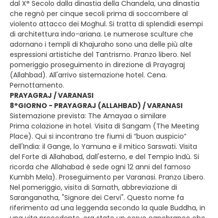
dal X° Secolo dalla dinastia della Chandela, una dinastia
che regnò per cinque secoli prima di soccombere al
violento attacco dei Moghul. Si tratta di splendidi esempi
di architettura indo-ariana. Le numerose sculture che
adornano i templi di Khajuraho sono una delle più alte
espressioni artistiche del Tantrismo. Pranzo libero. Nel
pomeriggio proseguimento in direzione di Prayagraj
(Allahbad). All'arrivo sistemazione hotel. Cena.
Pernottamento.
PRAYAGRAJ / VARANASI
8°GIORNO - PRAYAGRAJ (ALLAHBAD) / VARANASI
Sistemazione prevista: The Amayaa o similare
Prima colazione in hotel. Visita di Sangam (The Meeting
Place). Qui si incontrano tre fiumi di “buon auspicio”
dell'India: il Gange, lo Yamuna e il mitico Sarswati. Visita
del Forte di Allahabad, dall'esterno, e del Tempio Indù. Si
ricorda che Allahabad è sede ogni 12 anni del famoso
Kumbh Mela). Proseguimento per Varanasi. Pranzo Libero.
Nel pomeriggio, visita di Sarnath, abbreviazione di
Saranganatha, "Signore dei Cervi". Questo nome fa
riferimento ad una leggenda secondo la quale Buddha, in