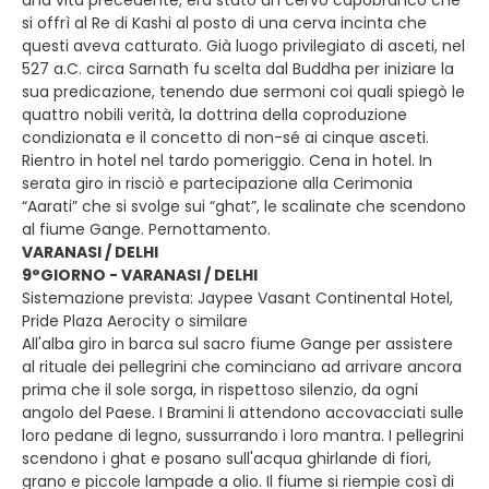
una vita precedente, era stato un cervo capobranco che
si offrì al Re di Kashi al posto di una cerva incinta che
questi aveva catturato. Già luogo privilegiato di asceti, nel
527 a.C. circa Sarnath fu scelta dal Buddha per iniziare la
sua predicazione, tenendo due sermoni coi quali spiegò le
quattro nobili verità, la dottrina della coproduzione
condizionata e il concetto di non-sé ai cinque asceti.
Rientro in hotel nel tardo pomeriggio. Cena in hotel. In
serata giro in risciò e partecipazione alla Cerimonia
“Aarati” che si svolge sui “ghat”, le scalinate che scendono
al fiume Gange. Pernottamento.
VARANASI / DELHI
9°GIORNO - VARANASI / DELHI
Sistemazione prevista: Jaypee Vasant Continental Hotel,
Pride Plaza Aerocity o similare
All'alba giro in barca sul sacro fiume Gange per assistere
al rituale dei pellegrini che cominciano ad arrivare ancora
prima che il sole sorga, in rispettoso silenzio, da ogni
angolo del Paese. I Bramini li attendono accovacciati sulle
loro pedane di legno, sussurrando i loro mantra. I pellegrini
scendono i ghat e posano sull'acqua ghirlande di fiori,
grano e piccole lampade a olio. Il fiume si riempie così di