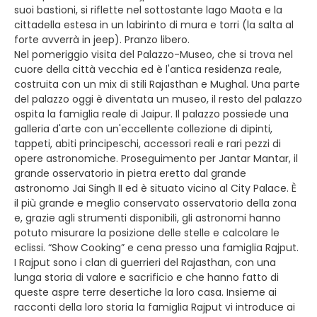
suoi bastioni, si riflette nel sottostante lago Maota e la
cittadella estesa in un labirinto di mura e torri (la salta al
forte avverrà in jeep). Pranzo libero.
Nel pomeriggio visita del Palazzo-Museo, che si trova nel
cuore della città vecchia ed è l'antica residenza reale,
costruita con un mix di stili Rajasthan e Mughal. Una parte
del palazzo oggi è diventata un museo, il resto del palazzo
ospita la famiglia reale di Jaipur. Il palazzo possiede una
galleria d'arte con un'eccellente collezione di dipinti,
tappeti, abiti principeschi, accessori reali e rari pezzi di
opere astronomiche. Proseguimento per Jantar Mantar, il
grande osservatorio in pietra eretto dal grande
astronomo Jai Singh II ed è situato vicino al City Palace. È
il più grande e meglio conservato osservatorio della zona
e, grazie agli strumenti disponibili, gli astronomi hanno
potuto misurare la posizione delle stelle e calcolare le
eclissi. “Show Cooking” e cena presso una famiglia Rajput.
I Rajput sono i clan di guerrieri del Rajasthan, con una
lunga storia di valore e sacrificio e che hanno fatto di
queste aspre terre desertiche la loro casa. Insieme ai
racconti della loro storia la famiglia Rajput vi introduce ai