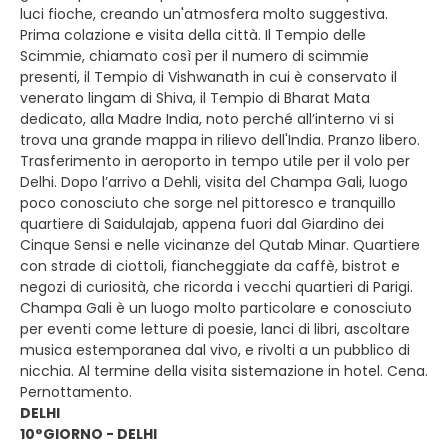
luci fioche, creando un'atmosfera molto suggestiva.
Prima colazione e visita della città. Il Tempio delle
Scimmie, chiamato così per il numero di scimmie
presenti, il Tempio di Vishwanath in cui è conservato il
venerato lingam di Shiva, il Tempio di Bharat Mata
dedicato, alla Madre India, noto perché all’interno vi si
trova una grande mappa in rilievo dell'India. Pranzo libero.
Trasferimento in aeroporto in tempo utile per il volo per
Delhi. Dopo l’arrivo a Dehli, visita del Champa Gali, luogo
poco conosciuto che sorge nel pittoresco e tranquillo
quartiere di Saidulajab, appena fuori dal Giardino dei
Cinque Sensi e nelle vicinanze del Qutab Minar. Quartiere
con strade di ciottoli, fiancheggiate da caffè, bistrot e
negozi di curiosità, che ricorda i vecchi quartieri di Parigi.
Champa Gali è un luogo molto particolare e conosciuto
per eventi come letture di poesie, lanci di libri, ascoltare
musica estemporanea dal vivo, e rivolti a un pubblico di
nicchia. Al termine della visita sistemazione in hotel. Cena.
Pernottamento.
DELHI
10°GIORNO - DELHI