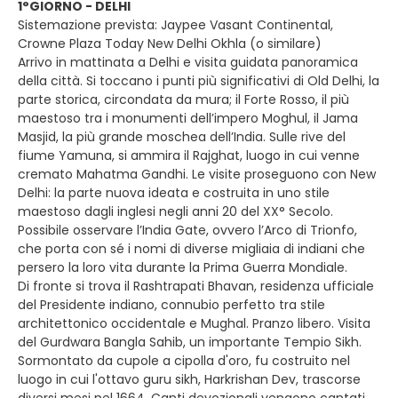
1°GIORNO - DELHI
Sistemazione prevista: Jaypee Vasant Continental,
Crowne Plaza Today New Delhi Okhla (o similare)
Arrivo in mattinata a Delhi e visita guidata panoramica
della città. Si toccano i punti più significativi di Old Delhi, la
parte storica, circondata da mura; il Forte Rosso, il più
maestoso tra i monumenti dell’impero Moghul, il Jama
Masjid, la più grande moschea dell’India. Sulle rive del
fiume Yamuna, si ammira il Rajghat, luogo in cui venne
cremato Mahatma Gandhi. Le visite proseguono con New
Delhi: la parte nuova ideata e costruita in uno stile
maestoso dagli inglesi negli anni 20 del XX° Secolo.
Possibile osservare l’India Gate, ovvero l’Arco di Trionfo,
che porta con sé i nomi di diverse migliaia di indiani che
persero la loro vita durante la Prima Guerra Mondiale.
Di fronte si trova il Rashtrapati Bhavan, residenza ufficiale
del Presidente indiano, connubio perfetto tra stile
architettonico occidentale e Mughal. Pranzo libero. Visita
del Gurdwara Bangla Sahib, un importante Tempio Sikh.
Sormontato da cupole a cipolla d'oro, fu costruito nel
luogo in cui l'ottavo guru sikh, Harkrishan Dev, trascorse