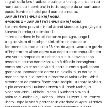
segreti della loro tradizione culinaria. Un’esperienza unica
non facile da incontrare! In tutto seguito da un sontuoso
pasto. Rientro in hotel per il pernottamento.
JAIPUR / FATEHPUR SIKRI / AGRA
4°GIORNO - JAIPUR / FATEHPUR SIKRI / AGRA
Sistemazione prevista: Hotel Grand Mercure, Agra (Crystal
Sarovar Premier) (o similare)
Prima colazione in hotel. Partenza per Agra, lungo il
tragitto visita di Fatehpur Sikri, affascinante città
fantasma ubicata a circa 36 Km. da Agra. Costruita grazie
all'imperatore Akbar come sua capitale, Fatehpur Sikri era
una vera e propria città fiabesca e le sue rovine sono
ancora in ottime condizioni. Non è difficile immaginare
come poteva essere la vita di corte durante quell’epoca
grandiosa. Incastonato come un gioiello in un cortile di
arenaria rosa, è la tomba in marmo di Saint Salim Chisti,
circondata da marmi finemente scolpiti. Durante la visita
si piò ammirare il Buland Darwaza, il Panch Mahal, la
Moschea Jami, il Birbals Palace, il Sunhera Makan, il
palazzo di Jodha Bai, il Kahan-i-khas, il Diwan-i-m. Pranzo
libero. Dopo la visita, partenza in direzione di Agra. All’arrivo