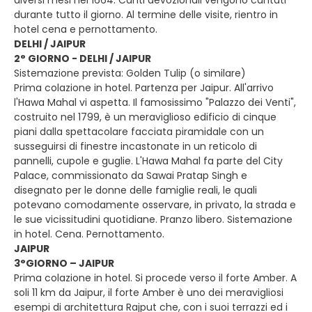
diversi mesi nel 1664. Canti devozionali vengono cantati
durante tutto il giorno. Al termine delle visite, rientro in
hotel cena e pernottamento.
DELHI / JAIPUR
2° GIORNO - DELHI / JAIPUR
Sistemazione prevista: Golden Tulip (o similare)
Prima colazione in hotel. Partenza per Jaipur. All'arrivo
l'Hawa Mahal vi aspetta. Il famosissimo "Palazzo dei Venti",
costruito nel 1799, è un meraviglioso edificio di cinque
piani dalla spettacolare facciata piramidale con un
susseguirsi di finestre incastonate in un reticolo di
pannelli, cupole e guglie. L'Hawa Mahal fa parte del City
Palace, commissionato da Sawai Pratap Singh e
disegnato per le donne delle famiglie reali, le quali
potevano comodamente osservare, in privato, la strada e
le sue vicissitudini quotidiane. Pranzo libero. Sistemazione
in hotel. Cena. Pernottamento.
JAIPUR
3°GIORNO – JAIPUR
Prima colazione in hotel. Si procede verso il forte Amber. A
soli 11 km da Jaipur, il forte Amber è uno dei meravigliosi
esempi di architettura Rajput che, con i suoi terrazzi ed i