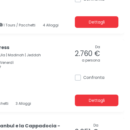
Dettagli
1 Tours / Pacchetti
4 Alloggi
ress
Da
2.760 €
Ula |
Madinah |
Jeddah
a persona
;Venerdì
7
Confronta
Dettagli
hetti
3 Alloggi
anbul e la Cappadocia -
Da