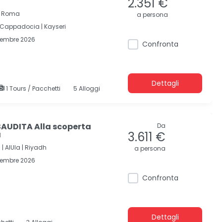
2.351 €
 | Roma
a persona
Cappadocia |
Kayseri
cembre 2026
Confronta
Dettagli
1 Tours / Pacchetti
5 Alloggi
AUDITA Alla scoperta
Da
a
3.611 €
 |
AlUla |
Riyadh
a persona
cembre 2026
Confronta
Dettagli