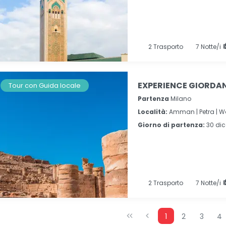
2
Trasporto
7
Notte/i
EXPERIENCE GIORDANI
Tour con Guida locale
Partenza
Milano
Località:
Amman |
Petra |
W
Giorno di partenza:
30 di
2
Trasporto
7
Notte/i
1
2
3
4