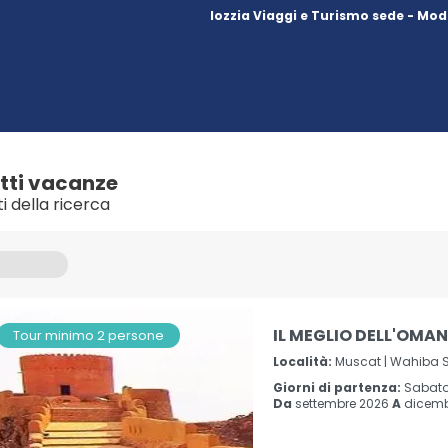
Iozzia Viaggi e Turismo sede - Mod
tti vacanze
ti della ricerca
IL MEGLIO DELL'OMAN
Tour minimo 2 persone
Località:
Muscat |
Wahiba S
Giorni di partenza:
Sabat
Da
settembre 2026
A
dicemb