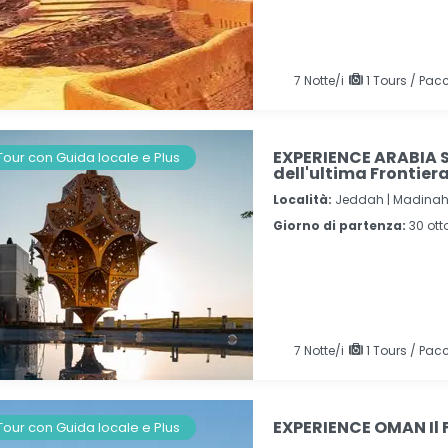
7
Notte/i
1 Tours / Pacc
EXPERIENCE ARABIA S
Tour con Guida locale e Plus
dell'ultima Frontier
Località:
Jeddah |
Madinah
Giorno di partenza:
30 ot
7
Notte/i
1 Tours / Pacc
EXPERIENCE OMAN Il 
Tour con Guida locale e Plus