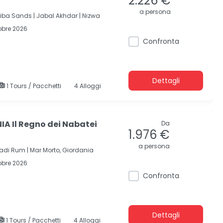
2.226 €
a persona
ba Sands |
Jabal Akhdar |
Nizwa
obre 2026
Confronta
Dettagli
1 Tours / Pacchetti
4 Alloggi
A Il Regno dei Nabatei
Da
1.976 €
a persona
adi Rum |
Mar Morto, Giordania
obre 2026
Confronta
Dettagli
1 Tours / Pacchetti
4 Alloggi