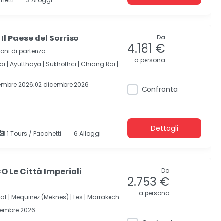
hetti
3 Alloggi
l Paese del Sorriso
Da
4.181 €
ioni di partenza
a persona
ai |
Ayutthaya |
Sukhothai |
Chiang Rai |
vembre 2026;02 dicembre 2026
Confronta
Dettagli
1 Tours / Pacchetti
6 Alloggi
 Le Città Imperiali
Da
2.753 €
a persona
at |
Mequinez (Meknes) |
Fes |
Marrakech
cembre 2026