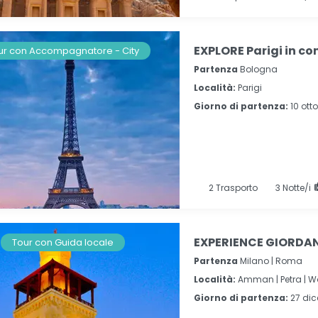
EXPLORE Parigi in c
ur con Accompagnatore - City
Partenza
Bologna
Località:
Parigi
Giorno di partenza:
10 ott
2
Trasporto
3
Notte/i
EXPERIENCE GIORDANI
Tour con Guida locale
Partenza
Milano | Roma
Località:
Amman |
Petra |
W
Giorno di partenza:
27 di