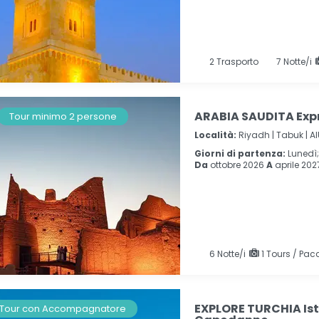
2
Trasporto
7
Notte/i
ARABIA SAUDITA Exp
Tour minimo 2 persone
Località:
Riyadh |
Tabuk |
Al
Giorni di partenza:
Lunedì
Da
ottobre 2026
A
aprile 202
6
Notte/i
1 Tours / Pacc
EXPLORE TURCHIA Ist
Tour con Accompagnatore