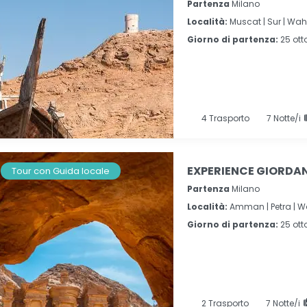
Partenza
Milano
Località:
Muscat |
Sur |
Wahi
Giorno di partenza:
25 ott
4
Trasporto
7
Notte/i
EXPERIENCE GIORDANI
Tour con Guida locale
Partenza
Milano
Località:
Amman |
Petra |
W
Giorno di partenza:
25 ott
2
Trasporto
7
Notte/i