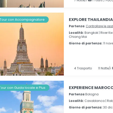
7
Notte/i
1 Tours / Pacc
EXPLORE THAILANDIA I
Tour con Accompagnatore
Partenza
Controllare le opz
Località:
Bangkok |
River Kw
Chiang Mai
Giorno di partenza:
11 no
4
Trasporto
11
Notte/i
EXPERIENCE MAROCCO
Tour con Guida locale e Plus
Partenza
Bologna
Località:
Casablanca |
Rab
Giorno di partenza:
30 di