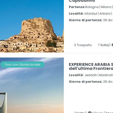
Capodanno
Partenza
Bologna | Milano
Località:
Istanbul |
Ankara |
Giorno di partenza:
28 di
3
Trasporto
7
Notte/i
EXPERIENCE ARABIA S
Tour con Guida locale
dell'ultima Frontier
Località:
Jeddah |
Madinah
Giorno di partenza:
28 di