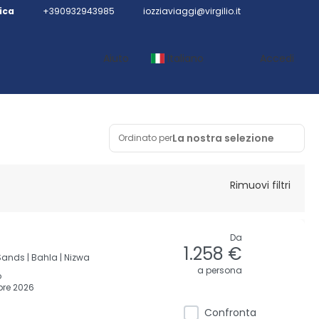
ica
+390932943985
iozziaviaggi@virgilio.it
Aiuto
Italiano
Accedi
La nostra selezione
Ordinato per
Rimuovi filtri
Da
1.258 €
ands |
Bahla |
Nizwa
a persona
o
re 2026
Confronta