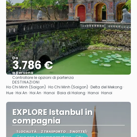
Da
3.786 €
a persona
Controllare le opzioni di partenza
Vedere
DESTINAZIONI
Ho Chi Minh (Saigon) · Ho Chi Minh (Saigon) · Delta del Mekong ·
Hue · Hoi An · Hoi An · Hanoi · Baia di Halong · Hanoi · Hanoi
EXPLORE Istanbul in
compagnia
1 LOCALITÀ
2 TRASPORTO
3 NOTTE/I