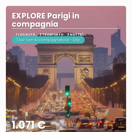
EXPLORE Parigi in
compagnia
1 LOCALITÀ
2 TRASPORTO
3 NOTTE/I
Tour con Accompagnatore - City
Da
1.071 €