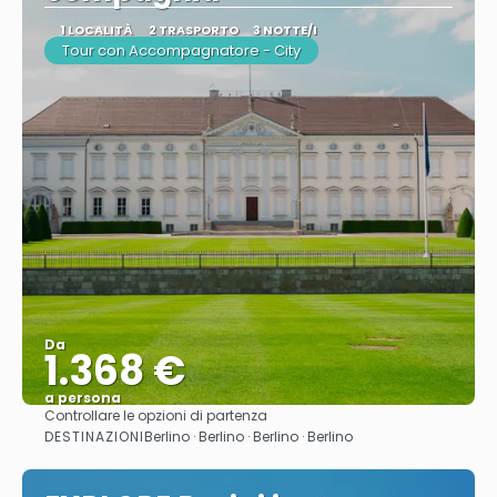
1 LOCALITÀ
2 TRASPORTO
3 NOTTE/I
Tour con Accompagnatore - City
Da
1.368 €
a persona
Controllare le opzioni di partenza
Vedere
DESTINAZIONI
Berlino · Berlino · Berlino · Berlino