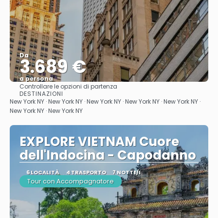
Da
3.689 €
a persona
Controllare le opzioni di partenza
Vedere
DESTINAZIONI
New York NY · New York NY · New York NY · New York NY · New York NY ·
New York NY · New York NY
EXPLORE VIETNAM Cuore
dell'Indocina - Capodanno
6 LOCALITÀ
4 TRASPORTO
7 NOTTE/I
Tour con Accompagnatore