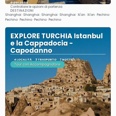
a persona
Controllare le opzioni di partenza
Vedere
DESTINAZIONI
Shanghai · Shanghai · Shanghai · Shanghai · Xi'an · Xi'an · Pechino ·
Pechino · Pechino · Pechino · Pechino
EXPLORE TURCHIA Istanbul
e la Cappadocia -
Capodanno
4 LOCALITÀ
3 TRASPORTO
7 NOTTE/I
Tour con Accompagnatore