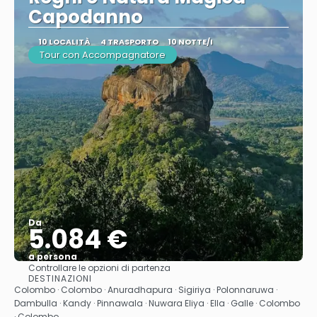
Capodanno
10 LOCALITÀ
4 TRASPORTO
10 NOTTE/I
Tour con Accompagnatore
Da
5.084 €
a persona
Controllare le opzioni di partenza
Vedere
DESTINAZIONI
Colombo · Colombo · Anuradhapura · Sigiriya · Polonnaruwa ·
Dambulla · Kandy · Pinnawala · Nuwara Eliya · Ella · Galle · Colombo
· Colombo