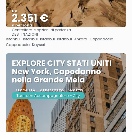
Da
2.351 €
a persona
Controllare le opzioni di partenza
Vedere
DESTINAZIONI
Istanbul · Istanbul · Istanbul · Istanbul · Ankara · Cappadocia ·
Cappadocia · Kayseri
EXPLORE CITY STATI UNITI
New York, Capodanno
nella Grande Mela
1 LOCALITÀ
4 TRASPORTO
5 NOTTE/I
Tour con Accompagnatore - City