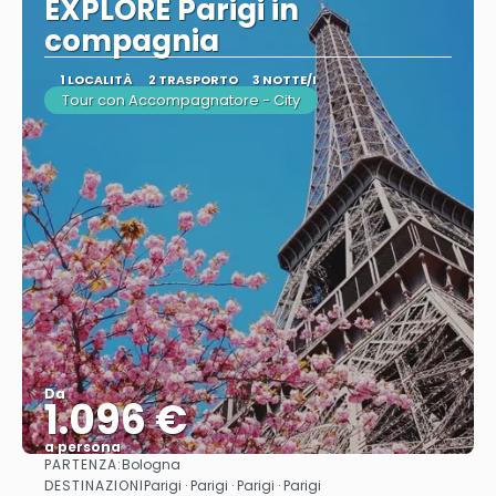
EXPLORE Parigi in
compagnia
1 LOCALITÀ
2 TRASPORTO
3 NOTTE/I
Tour con Accompagnatore - City
Da
1.096 €
a persona
PARTENZA:
Bologna
Vedere
DESTINAZIONI
Parigi · Parigi · Parigi · Parigi