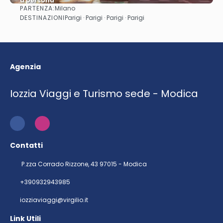
a persona
PARTENZA:
Milano
Vedere
DESTINAZIONI
Parigi · Parigi · Parigi · Parigi
Agenzia
Iozzia Viaggi e Turismo sede - Modica
Contatti
P.zza Corrado Rizzone, 43 97015 - Modica
+390932943985
iozziaviaggi@virgilio.it
Link Utili