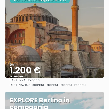
Tour con Accompagnatore - City
Da
1.200 €
a persona
PARTENZA:
Bologna
Vedere
DESTINAZIONI
Istanbul · Istanbul · Istanbul · Istanbul
EXPLORE Berlino in
compagnia