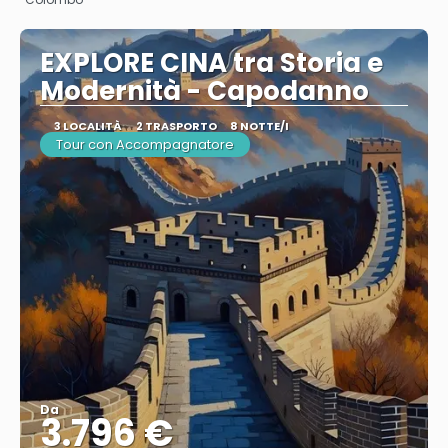
EXPLORE CINA tra Storia e
Modernità - Capodanno
3 LOCALITÀ
2 TRASPORTO
8 NOTTE/I
Tour con Accompagnatore
Da
3.796 €