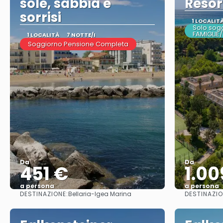
sole, sabbia e
Resor
sorrisi
1 LOCALIT
Solo sogg
FAMIGLIE
1 LOCALITÀ
7 NOTTE/I
Soggiorno Pensione Completa
Da
Da
451 €
1.00
a persona
a persona
DESTINAZIONE:
DESTINAZIO
Bellaria-Igea Marina
Vedere