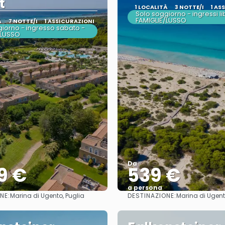
t
1 LOCALITÀ
3 NOTTE/I
1 AS
Solo soggiorno - ingressi li
FAMIGLIE/LUSSO
À
7 NOTTE/I
1 ASSICURAZIONI
iorno - ingresso sabato -
/LUSSO
Da
9 €
539 €
a persona
NE:
DESTINAZIONE:
Marina di Ugento, Puglia
Marina di Ugent
Vedere
Vedere