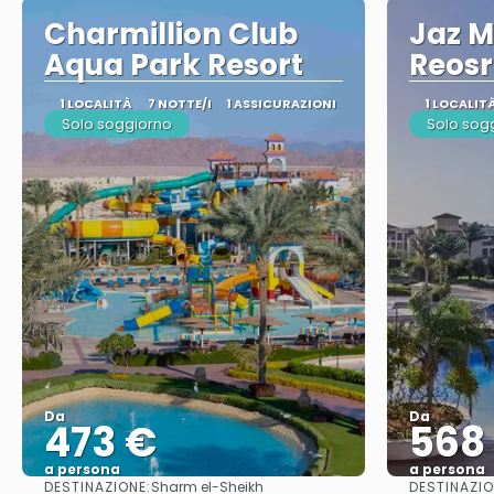
Charmillion Club
Jaz M
Aqua Park Resort
Reosr
1 LOCALITÀ
7 NOTTE/I
1 ASSICURAZIONI
1 LOCALIT
Solo soggiorno
Solo sog
Da
Da
473 €
568
a persona
a persona
DESTINAZIONE:
DESTINAZIO
Sharm el-Sheikh