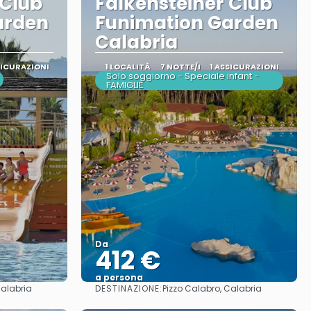
 Club
Falkensteiner Club
arden
Funimation Garden
Calabria
SICURAZIONI
1 LOCALITÀ
7 NOTTE/I
1 ASSICURAZIONI
Solo soggiorno - Speciale infant -
FAMIGLIE
Da
412 €
a persona
DESTINAZIONE:
Calabria
Pizzo Calabro, Calabria
Vedere