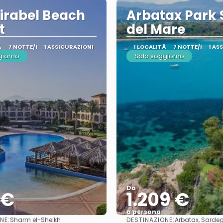
irabel Beach
Arbatax Park 
t
del Mare
À
7 NOTTE/I
1 ASSICURAZIONI
1 LOCALITÀ
7 NOTTE/I
1 AS
giorno
Solo soggiorno
Da
 €
1.209 €
a persona
NE:
DESTINAZIONE:
Sharm el-Sheikh
Arbatax, Sarde