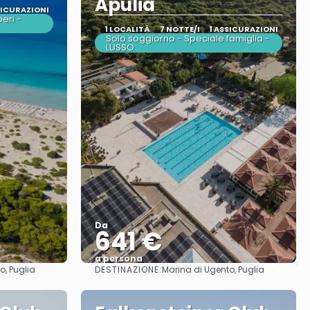
Apulia
SICURAZIONI
beri -
1 LOCALITÀ
7 NOTTE/I
1 ASSICURAZIONI
Solo soggiorno - Speciale famiglia -
LUSSO
Da
641 €
a persona
DESTINAZIONE:
o, Puglia
Marina di Ugento, Puglia
Vedere