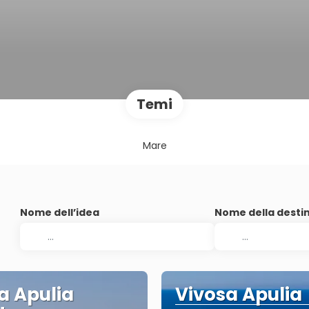
Temi
Mare
Nome dell’idea
Nome della desti
a Apulia
Vivosa Apulia