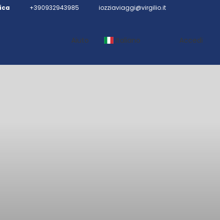
ica
+390932943985
iozziaviaggi@virgilio.it
Aiuto
Italiano
Accedi