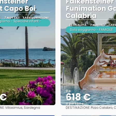
nsteiner
Falkensteiner
t Capo Boi
Funimation G
Calabria
À
7 NOTTE/I
1 ASSICURAZIONI
iorno - Speciale infant -
1 LOCALITÀ
7 NOTTE/I
1 AS
Solo soggiorno - FAMIGLIE
Da
 €
618 €
a persona
NE:
DESTINAZIONE:
Villasimius, Sardegna
Pizzo Calabro, 
Vedere
Vedere