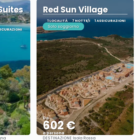
Suites
Red Sun Village
1 LOCALITÀ
7 NOTTE/I
1 ASSICURAZIONI
Solo soggiorno
SICURAZIONI
Da
602 €
a persona
DESTINAZIONE:
gna
Isola Rossa