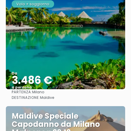
Volo + soggiorno
Da
3.486 €
a persona
PARTENZA:
Milano
Vedere
DESTINAZIONE:
Maldive
Maldive Speciale
Capodanno da Milano