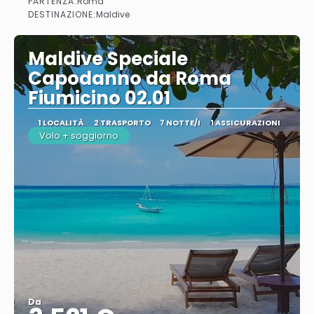
PARTENZA:
Roma
Vedere
DESTINAZIONE:
Maldive
Maldive Speciale
Capodanno da Roma
Fiumicino 02.01
1 LOCALITÀ
2 TRASPORTO
7 NOTTE/I
1 ASSICURAZIONI
Volo + soggiorno
Da