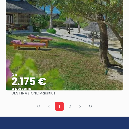
Da
2.175 €
a persona
DESTINAZIONE:
Mauritius
Vedere
1
2