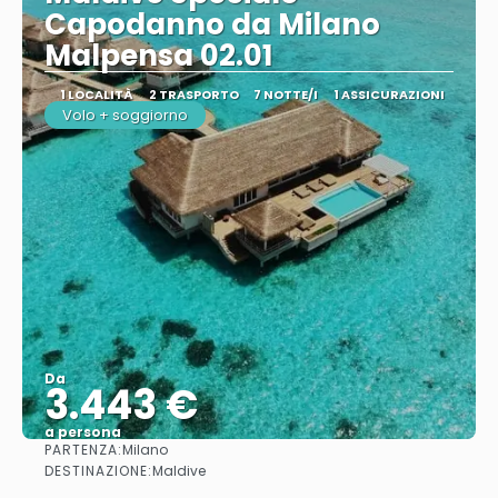
Capodanno da Milano
Malpensa 02.01
1 LOCALITÀ
2 TRASPORTO
7 NOTTE/I
1 ASSICURAZIONI
Volo + soggiorno
Da
3.443 €
a persona
PARTENZA:
Milano
Vedere
DESTINAZIONE:
Maldive