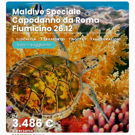
Maldive Speciale
Capodanno da Roma
Fiumicino 26.12
1 LOCALITÀ
2 TRASPORTO
7 NOTTE/I
1 ASSICURAZIONI
Volo + soggiorno
Da
3.486 €
a persona