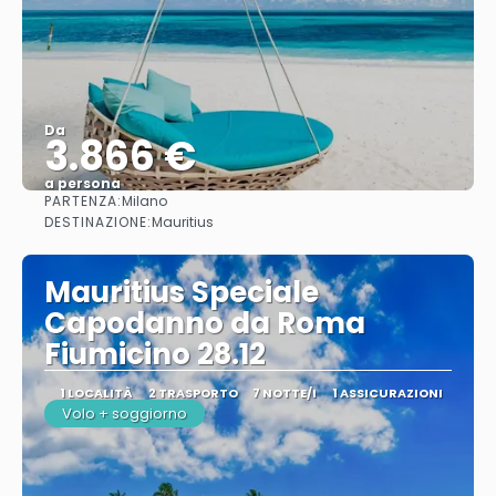
Da
3.866 €
a persona
PARTENZA:
Milano
Vedere
DESTINAZIONE:
Mauritius
Mauritius Speciale
Capodanno da Roma
Fiumicino 28.12
1 LOCALITÀ
2 TRASPORTO
7 NOTTE/I
1 ASSICURAZIONI
Volo + soggiorno