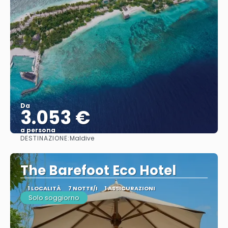
Da
3.053 €
a persona
DESTINAZIONE:
Maldive
Vedere
The Barefoot Eco Hotel
1 LOCALITÀ
7 NOTTE/I
1 ASSICURAZIONI
Solo soggiorno