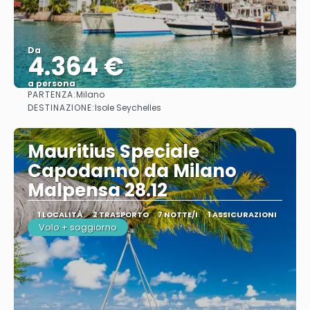
Da
4.364 €
a persona
PARTENZA:
Milano
Vedere
DESTINAZIONE:
Isole Seychelles
Mauritius Speciale
Capodanno da Milano
Malpensa 28.12
1 LOCALITÀ
2 TRASPORTO
7 NOTTE/I
1 ASSICURAZIONI
Volo + soggiorno