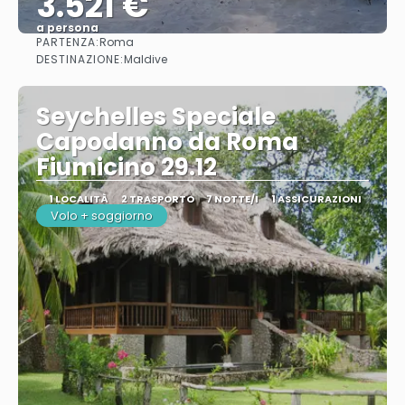
3.521 €
a persona
PARTENZA:
Roma
Vedere
DESTINAZIONE:
Maldive
Seychelles Speciale
Capodanno da Roma
Fiumicino 29.12
1 LOCALITÀ
2 TRASPORTO
7 NOTTE/I
1 ASSICURAZIONI
Volo + soggiorno