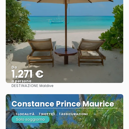
Da
1.271 €
a persona
DESTINAZIONE:
Maldive
Vedere
Constance Prince Maurice
1 LOCALITÀ
7 NOTTE/I
1 ASSICURAZIONI
Solo soggiorno