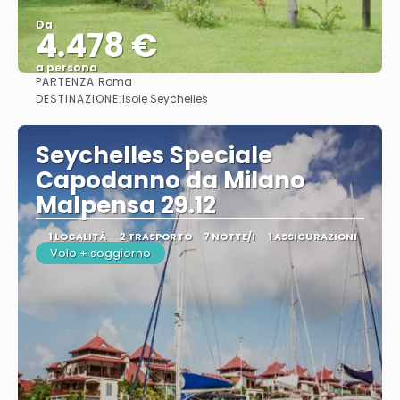
Da
4.478 €
a persona
PARTENZA:
Roma
Vedere
DESTINAZIONE:
Isole Seychelles
Seychelles Speciale
Capodanno da Milano
Malpensa 29.12
1 LOCALITÀ
2 TRASPORTO
7 NOTTE/I
1 ASSICURAZIONI
Volo + soggiorno