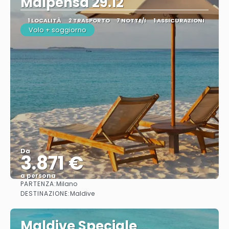
Malpensa 29.12
1 LOCALITÀ
2 TRASPORTO
7 NOTTE/I
1 ASSICURAZIONI
Volo + soggiorno
Da
3.871 €
a persona
PARTENZA:
Milano
Vedere
DESTINAZIONE:
Maldive
Maldive Speciale