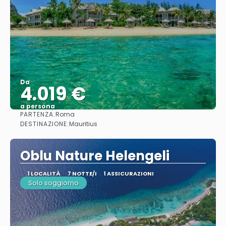
Da
4.019 €
a persona
PARTENZA:
Roma
Vedere
DESTINAZIONE:
Mauritius
Oblu Nature Helengeli
1 LOCALITÀ
7 NOTTE/I
1 ASSICURAZIONI
Solo soggiorno