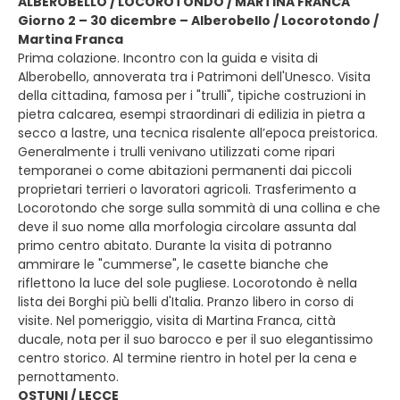
ALBEROBELLO / LOCOROTONDO / MARTINA FRANCA
Giorno 2 – 30 dicembre – Alberobello / Locorotondo /
Martina Franca
Prima colazione. Incontro con la guida e visita di
Alberobello, annoverata tra i Patrimoni dell'Unesco. Visita
della cittadina, famosa per i "trulli", tipiche costruzioni in
pietra calcarea, esempi straordinari di edilizia in pietra a
secco a lastre, una tecnica risalente all’epoca preistorica.
Generalmente i trulli venivano utilizzati come ripari
temporanei o come abitazioni permanenti dai piccoli
proprietari terrieri o lavoratori agricoli. Trasferimento a
Locorotondo che sorge sulla sommità di una collina e che
deve il suo nome alla morfologia circolare assunta dal
primo centro abitato. Durante la visita di potranno
ammirare le "cummerse", le casette bianche che
riflettono la luce del sole pugliese. Locorotondo è nella
lista dei Borghi più belli d'Italia. Pranzo libero in corso di
visite. Nel pomeriggio, visita di Martina Franca, città
ducale, nota per il suo barocco e per il suo elegantissimo
centro storico. Al termine rientro in hotel per la cena e
pernottamento.
OSTUNI / LECCE